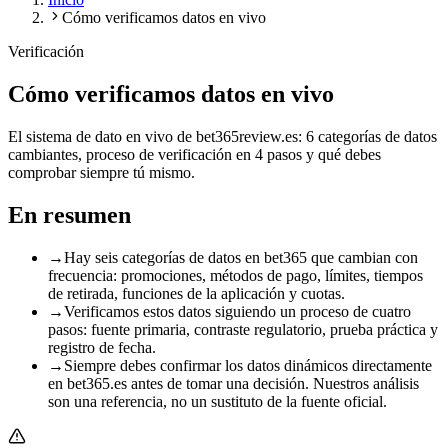
Cómo verificamos datos en vivo
Verificación
Cómo verificamos datos en vivo
El sistema de dato en vivo de bet365review.es: 6 categorías de datos
cambiantes, proceso de verificación en 4 pasos y qué debes
comprobar siempre tú mismo.
En resumen
→
Hay seis categorías de datos en bet365 que cambian con
frecuencia: promociones, métodos de pago, límites, tiempos
de retirada, funciones de la aplicación y cuotas.
→
Verificamos estos datos siguiendo un proceso de cuatro
pasos: fuente primaria, contraste regulatorio, prueba práctica y
registro de fecha.
→
Siempre debes confirmar los datos dinámicos directamente
en bet365.es antes de tomar una decisión. Nuestros análisis
son una referencia, no un sustituto de la fuente oficial.