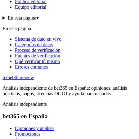
Política editorial
Equipo editorial
En esta página
▾
En esta página
Sistema de dato en vivo
Categorías de datos
Proceso de verificación
Fuentes de verificación
Qué verificar tú mismo
Errores comunes
b
3
bet365
review
Análisis independiente de bet365 en España: opiniones, análisis
prácticos, pagos, licencias DGOJ y ayuda para usuarios.
Análisis independiente
bet365 en España
Opiniones y análisis
Promociones