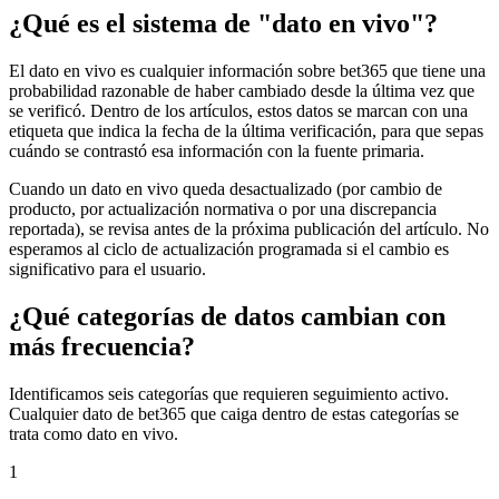
¿Qué es el sistema de "dato en vivo"?
El dato en vivo es cualquier información sobre bet365 que tiene una
probabilidad razonable de haber cambiado desde la última vez que
se verificó. Dentro de los artículos, estos datos se marcan con una
etiqueta que indica la fecha de la última verificación, para que sepas
cuándo se contrastó esa información con la fuente primaria.
Cuando un dato en vivo queda desactualizado (por cambio de
producto, por actualización normativa o por una discrepancia
reportada), se revisa antes de la próxima publicación del artículo. No
esperamos al ciclo de actualización programada si el cambio es
significativo para el usuario.
¿Qué categorías de datos cambian con
más frecuencia?
Identificamos seis categorías que requieren seguimiento activo.
Cualquier dato de bet365 que caiga dentro de estas categorías se
trata como dato en vivo.
1