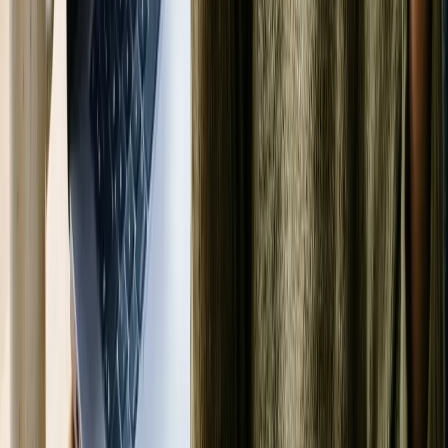
Leer más
Verificación
Verificación de identidad
Qué documentos necesitas, cómo enviarlos y cuánto tarda la
verificación KYC.
Leer más
Preguntas frecuentes
¿Es obligatorio instalar el bet365 Authenticator?
¿Por qué bet365 no detecta mi ubicación en España si estoy en
España?
¿Qué hago si el Authenticator genera códigos que bet365 no acepta?