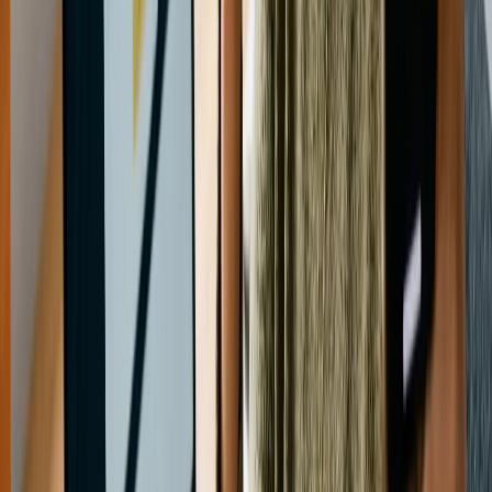
recuperación
Tu cuenta está bloqueada por varios intentos fallidos de
verificación
La geolocalización falla de forma consistente estando
físicamente en España y con todos los permisos activados
Necesitas desactivar el Authenticator para configurarlo en un
nuevo dispositivo
Cuando contactes con soporte por problemas de Authenticator, ten
preparado tu número de DNI o NIE, el correo registrado en la
cuenta y una descripción del error exacto que ves en pantalla.
Cuanta más información des, más rápido podrán ayudarte.
Lo que hemos observado
Los problemas de geolocalización más frecuentes no son fallos
técnicos de bet365: el 80 % de los casos se deben a que el usuario
tiene una VPN activa o los permisos de ubicación del navegador
desactivados. Desactivar la VPN y revisar los permisos del
navegador suele resolver el problema en menos de 2 minutos.
Si tu problema de acceso va más allá del 2FA, revisa también
iniciar
sesión en bet365
o vuelve al pilar
cuenta bet365
para ver el flujo