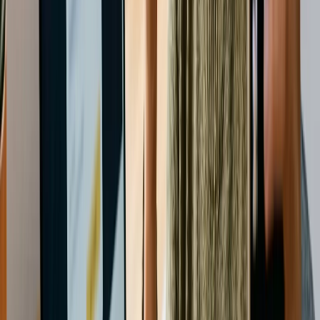
Soluciones para errores de ubicación en bet365.
¿Cuándo debes contactar con el soporte
de bet365?
Respuesta rápida
Cuando ya probaste las soluciones técnicas y sigues sin poder
acceder: perdiste los códigos de recuperación, la cuenta está
bloqueada o la geolocalización falla de forma persistente.
Contacta con el soporte cuando hayas probado todas las soluciones
técnicas y el problema persista. Estas situaciones requieren
intervención directa del equipo de bet365:
Perdiste el acceso al Authenticator y no tienes códigos de