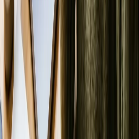
Esta página contiene
enlaces de afiliado
. Si te registras a través de
nuestros enlaces, podemos recibir una comisión, sin coste adicional
para ti. Esto no influye en nuestras valoraciones ni en el contenido
editorial.
En esta página
▾
En esta página
Qué es el Authenticator
Configurar paso a paso
Geolocalización
Problemas y soluciones
Cuándo contactar soporte
Cuándo buscar ayuda
Errores comunes
b
3
bet365
review
Análisis independiente de bet365 en España: opiniones, análisis
prácticos, pagos, licencias DGOJ y ayuda para usuarios.
Análisis independiente
bet365 en España