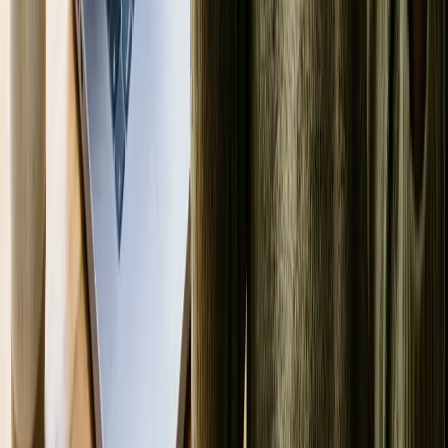
Esta página contiene enlaces de afiliado. Si te registras a través de
nuestros enlaces, podemos recibir una comisión, sin coste adicional
para ti. Esto no influye en nuestras valoraciones ni en el contenido
editorial.
Más información sobre nuestra política de afiliados
.
Preguntas frecuentes
¿Es obligatorio activar el authenticator en bet365?
No, el authenticator es opcional, pero recomendable para
reforzar la seguridad de la cuenta y reducir bloqueos.
¿Qué hace la geolocalización DGOJ en bet365?
Confirma que estás físicamente en España antes de permitir
apuestas, requisito legal de los operadores con licencia DGOJ.
¿Qué problemas frecuentes da la geolocalización?
VPN activa, permisos del navegador denegados, IP móvil
fuera de España y bloqueos por proxies corporativos.
¿Funciona mejor la geolocalización del navegador o la de la app?
La app suele ser más fiable porque usa GPS del dispositivo; el
navegador depende de WiFi e IP, más sensibles a errores.