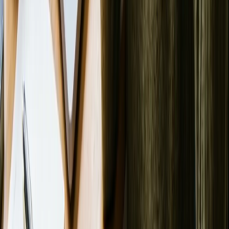
Opiniones y análisis
Promociones
App
Para principiantes
Cuenta y pagos
Registro
Verificación
Retiradas
Atención al cliente
Confianza y transparencia
Legalidad y licencias
Juego responsable
Metodología de análisis
Política editorial
Divulgación de afiliados
Equipo editorial
Comparativas