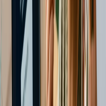
Por qué ocurre:
El Authenticator no se transfiere automáticamente
entre dispositivos.
Solución:
Si hiciste copia de seguridad de la app, restáurala en el
nuevo dispositivo. Si no, usa un código de recuperación o contacta
con soporte para reconfigurar desde cero.