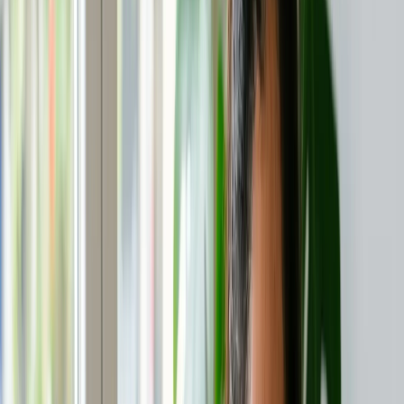
Piensa en tu seguridad digital como
El Escudo Digital
: el
Authenticator protege el acceso a tu cuenta y la geolocalización
confirma que estás donde debes estar. Juntos forman un escudo que
bloquea accesos no autorizados y garantiza el cumplimiento de la
licencia DGOJ.
Analizamos operadores con licencia DGOJ desde 2018 sobre
autenticación en dos pasos y problemas de geolocalización. Esta
página ha sido revisada por Miguel Ángel Torres, abogado
colegiado (ICAM) especializado en derecho del juego.
Dos capas de seguridad: el código temporal del
Authenticator y la verificación de ubicación en España.
¿Qué es el bet365 Authenticator y para
qué sirve?
Respuesta rápida
Es una
app de verificación en dos pasos
que genera códigos de 6
dígitos cada 30 segundos para protegerte aunque alguien conozca tu
contraseña.