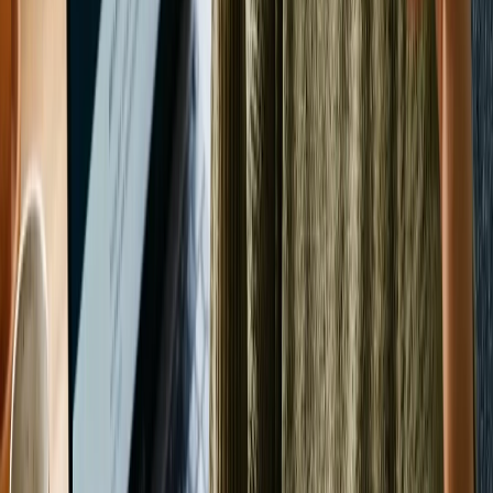
reclamación ante la
DGOJ
.
Si detectas accesos no autorizados a tu cuenta, cambia la
contraseña de inmediato, revoca dispositivos vinculados y
contacta con bet365 y con tu banco si hubo movimientos
económicos.
Errores comunes con el Authenticator y
la geolocalización
Estos tres errores causan la mayoría de los bloqueos que vemos en
usuarios de bet365:
1
No guardar los códigos de recuperación. Cuando configuras el
Authenticator, bet365 te da códigos de respaldo. Si no los guardas y
pierdes el teléfono, recuperar el acceso puede tardar días.
2
Cambiar de teléfono sin migrar el Authenticator. El Authenticator no
se transfiere solo al nuevo dispositivo. Antes de cambiar de móvil,
desactiva el 2FA o exporta la configuración.