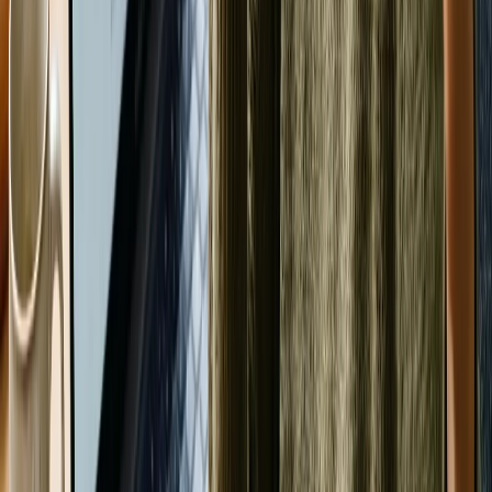
3
Bloquear la geolocalización del navegador sin saber que bet365 la
requiere. Si el navegador no puede acceder a tu ubicación, bet365
puede restringir funciones o bloquear el acceso completo.
Recuerda
El Escudo Digital
: Authenticator + geolocalización
activos significan que tu cuenta solo es accesible desde tu
dispositivo y desde territorio español. Es la combinación de
seguridad más completa que ofrece bet365.
CM
Autor
Carlos Moreno
Licenciado en Periodismo (UCM) · Especialista en regulación del
juego online
Periodista especializado en apuestas deportivas y regulación del
juego online en España. Más de 8 años cubriendo el sector para
medios independientes.
LinkedIn