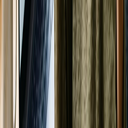
Seguir leyendo
Pilar
Cuenta bet365
Todo sobre tu cuenta en bet365: registro, verificación, acceso y
problemas frecuentes.
Leer más
Acceso
Iniciar sesión en bet365
Cómo acceder a tu cuenta, recuperar la contraseña y resolver
bloqueos de acceso.
Leer más
Cuenta
Registro en bet365
Cómo abrir una cuenta paso a paso: requisitos, datos necesarios y
errores frecuentes.