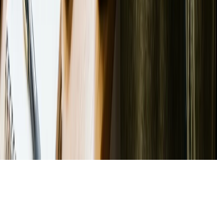
Comparativas bet365
Alternativas a bet365
bet365 vs Codere
bet365 vs Betfair
Esta página contiene enlaces de afiliado. Si te registras a través de
nuestros enlaces, podemos recibir una comisión, sin coste adicional
para ti. Esto no influye en nuestras valoraciones ni en el contenido
editorial.
La información en esta web es orientativa y no constituye
asesoramiento financiero ni legal. Las apuestas y los juegos de azar
implican riesgo de pérdida económica. Solo está permitido participar
siendo mayor de 18 años. Juega con responsabilidad.
©
2026
bet365review.es
. Todos los derechos reservados.
Privacidad
Aviso legal
Afiliados
18+